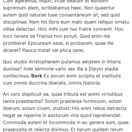
Cum ageremus, inquit, vitae beatum et eundem
supremum diem, scribebamus haec. Non quaeritur
autem quid naturae tuae consentaneum sit, sed quid
disciplinae. Nam his libris eum malo quam reliquo ornatu
villae delectari. Hoc mihi cum tuo fratre convenit. Hoc
loco tenere se Triarius non potuit. Quid enim me
prohiberet Epicureum esse, si probarem, quae ille
diceret? Pauca mutat vel plura sane;
Quo studio Aristophanem putamus aetatem in litteris
duxisse? Inde sermone vario sex illa a Dipylo stadia
confecimus.
Bork
Ex eorum enim scriptis et institutis
cum omnis doctrina liberalis, omnis historia.
An vero displicuit ea, quae tributa est animi virtutibus
tanta praestantia? Solum praeterea formosum, solum
liberum, solum civem, stultost; His enim rebus detractis
negat se reperire in asotorum vita quod reprehendat.
Commoda autem et incommoda in eo genere sunt, quae
praeposita et reiecta diximus; Et harum quidem rerum