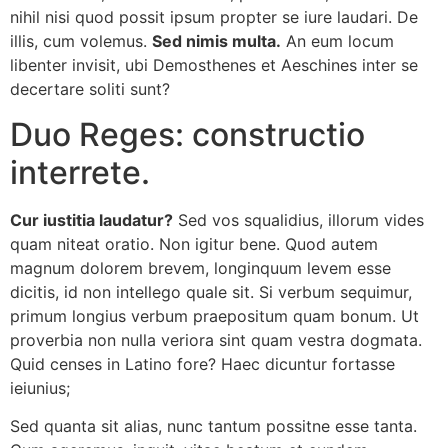
nihil nisi quod possit ipsum propter se iure laudari. De
illis, cum volemus.
Sed nimis multa.
An eum locum
libenter invisit, ubi Demosthenes et Aeschines inter se
decertare soliti sunt?
Duo Reges: constructio
interrete.
Cur iustitia laudatur?
Sed vos squalidius, illorum vides
quam niteat oratio. Non igitur bene. Quod autem
magnum dolorem brevem, longinquum levem esse
dicitis, id non intellego quale sit. Si verbum sequimur,
primum longius verbum praepositum quam bonum. Ut
proverbia non nulla veriora sint quam vestra dogmata.
Quid censes in Latino fore? Haec dicuntur fortasse
ieiunius;
Sed quanta sit alias, nunc tantum possitne esse tanta.