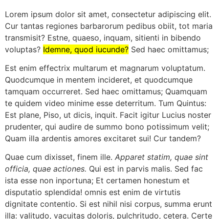
Lorem ipsum dolor sit amet, consectetur adipiscing elit.
Cur tantas regiones barbarorum pedibus obiit, tot maria
transmisit? Estne, quaeso, inquam, sitienti in bibendo
voluptas?
Idemne, quod iucunde?
Sed haec omittamus;
Est enim effectrix multarum et magnarum voluptatum.
Quodcumque in mentem incideret, et quodcumque
tamquam occurreret. Sed haec omittamus; Quamquam
te quidem video minime esse deterritum. Tum Quintus:
Est plane, Piso, ut dicis, inquit. Facit igitur Lucius noster
prudenter, qui audire de summo bono potissimum velit;
Quam illa ardentis amores excitaret sui! Cur tandem?
Quae cum dixisset, finem ille.
Apparet statim, quae sint
officia, quae actiones.
Qui est in parvis malis. Sed fac
ista esse non inportuna; Et certamen honestum et
disputatio splendida! omnis est enim de virtutis
dignitate contentio. Si est nihil nisi corpus, summa erunt
illa: valitudo, vacuitas doloris, pulchritudo, cetera. Certe